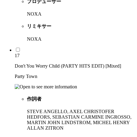
プロデューサー
NOXA
リミキサー
NOXA
17
Don't You Worry Child (PARTY HITS EDIT) [Mixed]
Party Town
作詞者
STEVE ANGELLO, AXEL CHRISTOFER
HEDFORS, SEBASTIAN CARMINE INGROSSO,
MARTIN JOHN LINDSTROM, MICHEL HENRY
ALLAN ZITRON