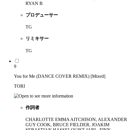
RYAN B
プロデューサー
TG
リミキサー
TG
9
You for Me (DANCE COVER REMIX) [Mixed]
TORI
作詞者
CHARLOTTE EMMA AITCHISON, ALEXANDER
GUY COOK, BRUCE FIELDER, JOAKIM
SEBASTIAN HASSELQUIST JARL, FINN