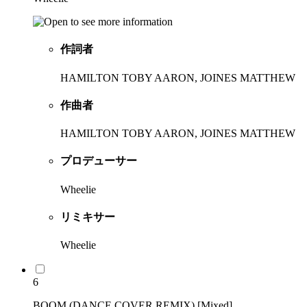
作詞者
HAMILTON TOBY AARON, JOINES MATTHEW
作曲者
HAMILTON TOBY AARON, JOINES MATTHEW
プロデューサー
Wheelie
リミキサー
Wheelie
6
BOOM (DANCE COVER REMIX) [Mixed]