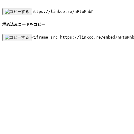
https://linkco.re/nFtuMhbP
埋め込みコードをコピー
<iframe src=https://linkco.re/embed/nFtuMh