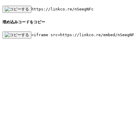
https://linkco.re/nSeegNFc
埋め込みコードをコピー
<iframe src=https://linkco.re/embed/nSeegN