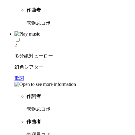
作曲者
壱獅忌コボ
2
多分絶対ヒーロー
幻色シアター
歌詞
作詞者
壱獅忌コボ
作曲者
壱獅忌コボ