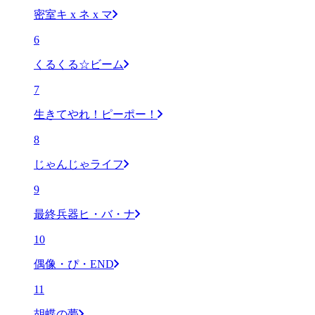
密室キ x ネ x マ
6
くるくる☆ビーム
7
生きてやれ！ピーポー！
8
じゃんじゃライフ
9
最終兵器ヒ・バ・ナ
10
偶像・ぴ・END
11
胡蝶の夢