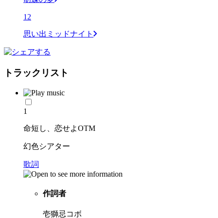
12
思い出ミッドナイト
トラックリスト
1
命短し、恋せよOTM
幻色シアター
歌詞
作詞者
壱獅忌コボ