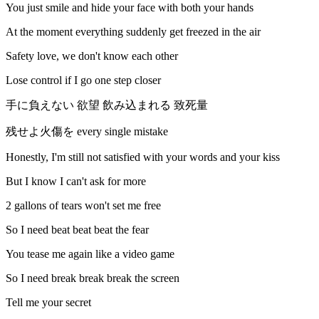
You just smile and hide your face with both your hands
At the moment everything suddenly get freezed in the air
Safety love, we don't know each other
Lose control if I go one step closer
手に負えない 欲望 飲み込まれる 致死量
残せよ火傷を every single mistake
Honestly, I'm still not satisfied with your words and your kiss
But I know I can't ask for more
2 gallons of tears won't set me free
So I need beat beat beat the fear
You tease me again like a video game
So I need break break break the screen
Tell me your secret