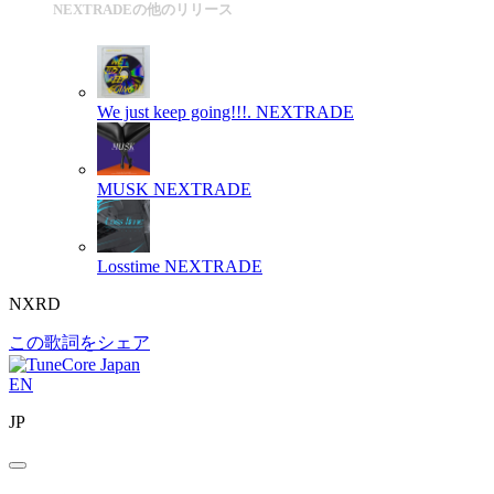
NEXTRADEの他のリリース
We just keep going!!!.
NEXTRADE
MUSK
NEXTRADE
Losstime
NEXTRADE
NXRD
この歌詞をシェア
EN
JP