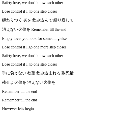
Safety love, we don't know each other
Lose control if I go one step closer
纏わりつく 炎を 飲み込んで 繰り返して
消えない火傷を Remember till the end
Empty love, you look for something else
Lose control if I go one more step closer
Safety love, we don't know each other
Lose control if I go one step closer
手に負えない 欲望 飲み込まれる 致死量
残せよ火傷を 消えない火傷を
Remember till the end
Remember till the end
However let's begin