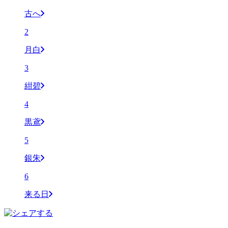
古へ
2
月白
3
紺碧
4
黒鳶
5
銀朱
6
来る日