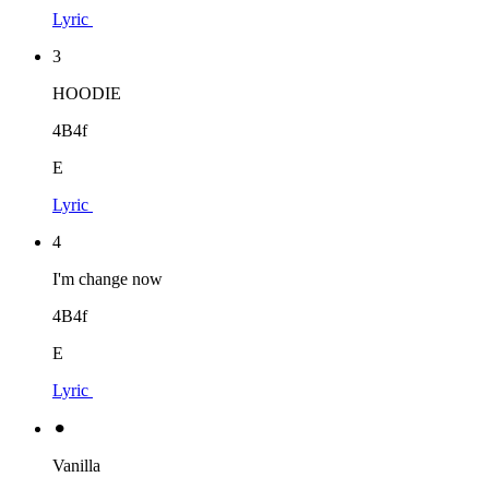
Lyric
3
HOODIE
4B4f
E
Lyric
4
I'm change now
4B4f
E
Lyric
⚫︎
Vanilla