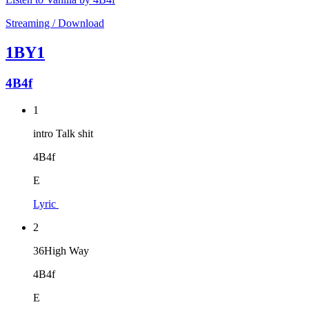
Streaming / Download
1BY1
4B4f
1
intro Talk shit
4B4f
E
Lyric
2
36High Way
4B4f
E