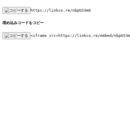
https://linkco.re/nbpG53m6
埋め込みコードをコピー
<iframe src=https://linkco.re/embed/nbpG53