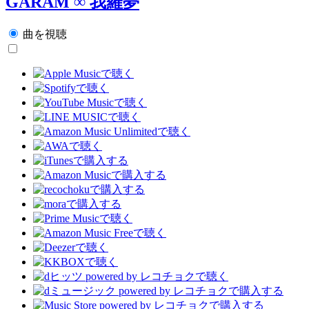
GARAM ∞ 我羅夢
曲を視聴