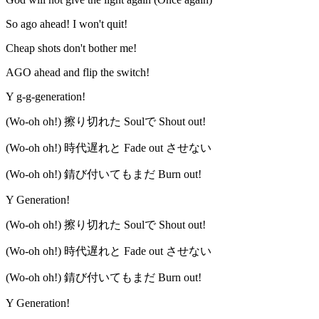
So ago ahead! I won't quit!
Cheap shots don't bother me!
AGO ahead and flip the switch!
Y g-g-generation!
(Wo-oh oh!) 擦り切れた Soulで Shout out!
(Wo-oh oh!) 時代遅れと Fade out させない
(Wo-oh oh!) 錆び付いてもまだ Burn out!
Y Generation!
(Wo-oh oh!) 擦り切れた Soulで Shout out!
(Wo-oh oh!) 時代遅れと Fade out させない
(Wo-oh oh!) 錆び付いてもまだ Burn out!
Y Generation!