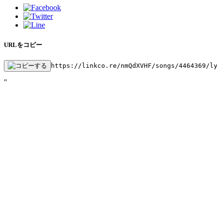
URLをコピー
https://linkco.re/nmQdXVHF/songs/4464369/l
"