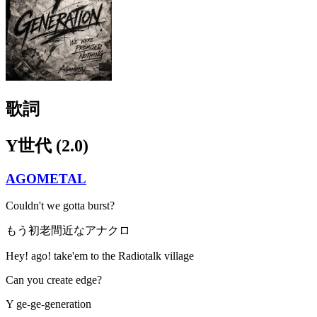
歌詞
Y世代 (2.0)
AGOMETAL
Couldn't we gotta burst?
もう初老間近なアナクロ
Hey! ago! take'em to the Radiotalk village
Can you create edge?
Y ge-ge-generation