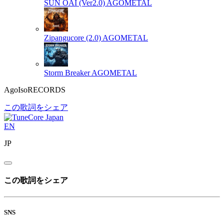
SUN OAI (Ver2.0)
AGOMETAL
Zipangucore (2.0)
AGOMETAL
Storm Breaker
AGOMETAL
AgoIsoRECORDS
この歌詞をシェア
EN
JP
この歌詞をシェア
SNS