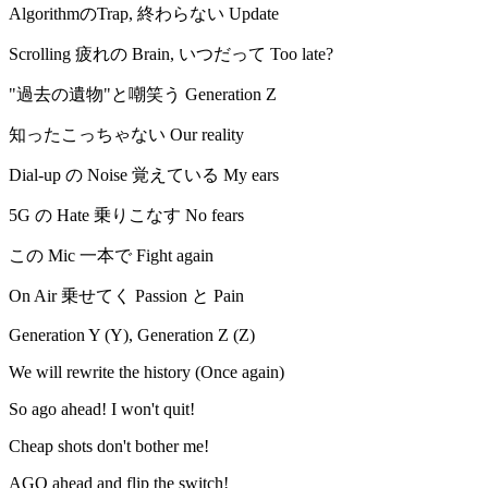
AlgorithmのTrap, 終わらない Update
Scrolling 疲れの Brain, いつだって Too late?
"過去の遺物"と嘲笑う Generation Z
知ったこっちゃない Our reality
Dial-up の Noise 覚えている My ears
5G の Hate 乗りこなす No fears
この Mic 一本で Fight again
On Air 乗せてく Passion と Pain
Generation Y (Y), Generation Z (Z)
We will rewrite the history (Once again)
So ago ahead! I won't quit!
Cheap shots don't bother me!
AGO ahead and flip the switch!