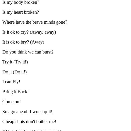
Is my body broken?
Is my heart broken?
Where have the brave minds gone?
Is it ok to cry? (Away, away)
It is ok to bry? (Away)
Do you think we can burst?
Try it (Try it!)
Do it (Do it!)
I can Fly!
Bring it Back!
Come on!
So ago ahead! I won't quit!
Cheap shots don't bother me!