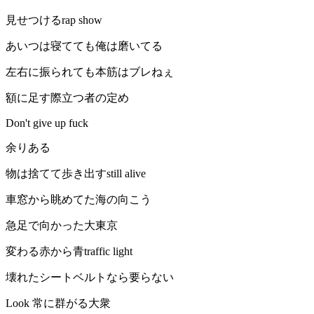
見せつけるrap show
あいつは寝てても俺は磨いてる
左右に振られても本筋はブレねぇ
額に足す際立つ者の定め
Don't give up fuck
余りある
物は捨てて歩き出すstill alive
車窓から眺めてた海の向こう
急足で向かった大東京
変わる赤から青traffic light
壊れたシートベルトなら要らない
Look 常に群がる大衆