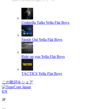
Yella Flat Boysの他のリリース
Umbrella Talks
Yella Flat Boys
Single Out
Yella Flat Boys
Ride on you
Yella Flat Boys
TACTICS
Yella Flat Boys
この歌詞をシェア
EN
JP