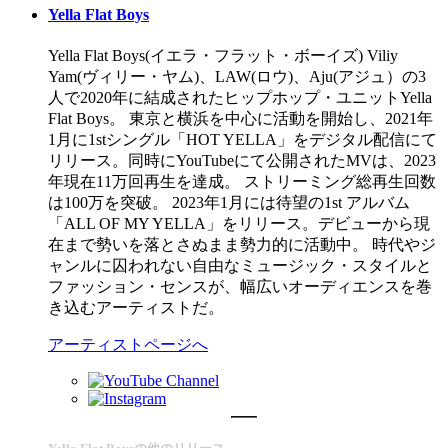
Yella Flat Boys
Yella Flat Boys(イエラ・フラット・ボーイズ) Viliy
Yam(ヴィリー・ヤム)、LAW(ロウ)、Aju(アジュ）の3
人で2020年に結成されたヒップホップ・ユニットYella
Flat Boys。 東京と横浜を中心に活動を開始し、2021年
1月に1stシングル「HOT YELLA」をデジタル配信にて
リリース。同時にYouTubeにて公開されたMVは、2023
年現在11万回再生を達成。 ストリーミング総再生回数
は100万を突破。 2023年1月には待望の1st アルバム
「ALL OF MY YELLA」をリリース。デビューから現
在まで勢いを落とさぬまま勢力的に活動中。 時代やジ
ャンルに囚われない自由なミュージック・スタイルと
ファッション・センスが、幅広いオーディエンスを巻
き込むアーティストだ。
アーティストページへ