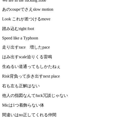
We are in the fucking zone
あのcoupeでさえslow motion
Look これが差つけるmove
踏み込むright foot
Speed like a Typhoon
走り出すrace 増したpace
はみ出すscale迫りくる雷鳴
生ぬるい道通ってもしかたねぇ
Risk背負って歩き出すnext place
右も左も正解はない
他人の指図なんてfuck冗談じゃない
Micは1つ着飾らない体
間違いはno正してくれる仲間