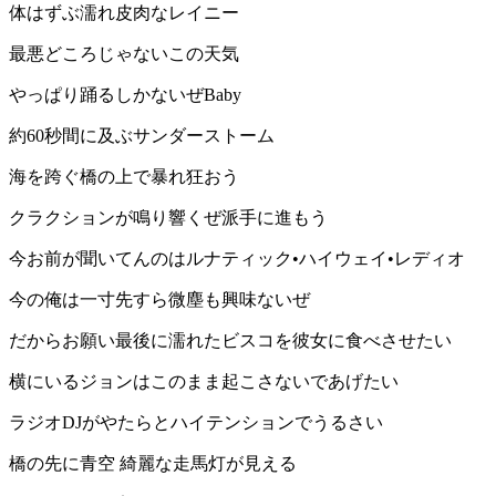
体はずぶ濡れ皮肉なレイニー
最悪どころじゃないこの天気
やっぱり踊るしかないぜBaby
約60秒間に及ぶサンダーストーム
海を跨ぐ橋の上で暴れ狂おう
クラクションが鳴り響くぜ派手に進もう
今お前が聞いてんのはルナティック•ハイウェイ•レディオ
今の俺は一寸先すら微塵も興味ないぜ
だからお願い最後に濡れたビスコを彼女に食べさせたい
横にいるジョンはこのまま起こさないであげたい
ラジオDJがやたらとハイテンションでうるさい
橋の先に青空 綺麗な走馬灯が見える