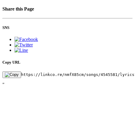
Share this Page
SNS
Copy URL
https://linkco.re/nmfX85cm/songs/4545581/lyrics
"