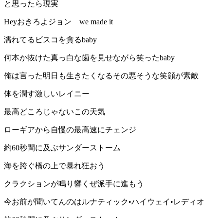
と思ったら現実
Heyおきろよジョン we made it
濡れてるビスコを貪るbaby
何本か抜けた真っ白な歯を見せながら笑ったbaby
俺は言った明日も生きたくなるその悪そうな笑顔が素敵
体を潤す激しいレイニー
最高どころじゃないこの天気
ローギアから自慢の最高速にチェンジ
約60秒間に及ぶサンダーストーム
海を跨ぐ橋の上で暴れ狂おう
クラクションが鳴り響くぜ派手に進もう
今お前が聞いてんのはルナティック•ハイウェイ•レディオ