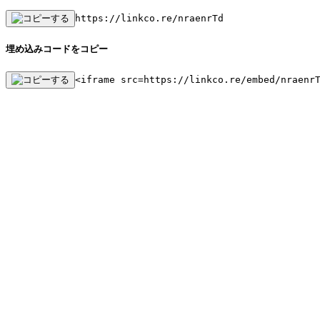
https://linkco.re/nraenrTd
埋め込みコードをコピー
<iframe src=https://linkco.re/embed/nraenr