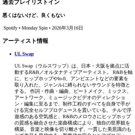
過去プレイリストイン
悪くはないけど、良くもない
Spotify • Monday Spin • 2026年3月16日
アーティスト情報
UL Swap
UL Swap（ウルスワップ）は、日本・大阪を拠点に活
動するR&B／オルタナティブアーティスト。 R&Bを軸
に、ヒップホップやlo-fi、アンビエントなどの要素を
取り入れた、ジャンルに縛られないサウンドを特徴と
する。 作詞・作曲・編曲、ビートメイク、ミックス、
アートワーク、ミュージックビデオのディレクショ
ン・編集に至るまで、制作工程のすべてを自身で手が
ける完全セルフプロデュースを貫いている。 チルで浮
遊感のある空気感と、R&Bのメロウさにヒップホップ
の質感を融合させた楽曲構成により、独自の世界観を
構築。 音楽と映像を切り離さず、一貫した美意識のも