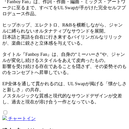
『Fanboy Fan』は、作詞・作曲・編曲・ミックス・アートワ
ークに至るまで、すべてをUL Swapが手がけた完全セルフプ
ロデュース作品。
ヒップホップ、エレクトロ、R&Bを横断しながら、ジャン
ルに縛られないオルタナティブなサウンドを展開。
日本語と英語を自在に行き来するバイリンガルなリリック
が、楽曲に鋭さと立体感を与えている。
タイトル『Fanboy Fan』は、自身の“ミーハーさ”や、ジャン
ルが変化し続けるスタイルをあえて皮肉ったもの。
影響を受け続ける存在であることを隠さず、その姿勢そのも
のをコンセプトへ昇華している。
EP全体を通して貫かれるのは、UL Swapが掲げる「懐かしさ
と新しさ」の共存。
ノスタルジックな質感と現代的なサウンドデザインが交差
し、過去と現在が溶け合う一作となっている。
チャートイン