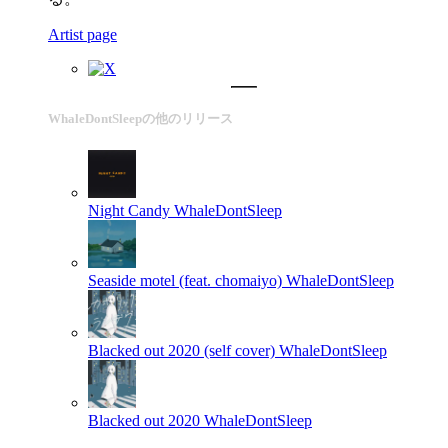
Artist page
WhaleDontSleepの他のリリース
Night Candy
WhaleDontSleep
Seaside motel (feat. chomaiyo)
WhaleDontSleep
Blacked out 2020 (self cover)
WhaleDontSleep
Blacked out 2020
WhaleDontSleep