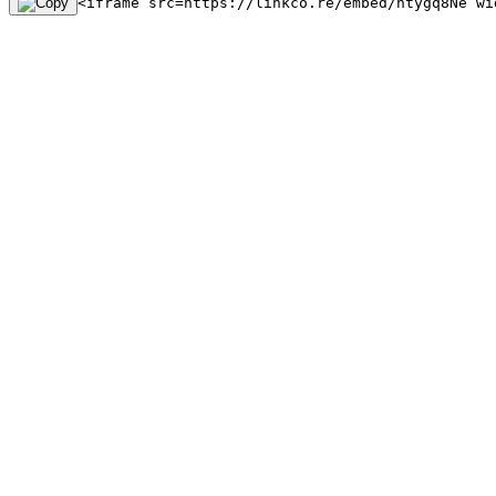
<iframe src=https://linkco.re/embed/ntygq8Ne wi