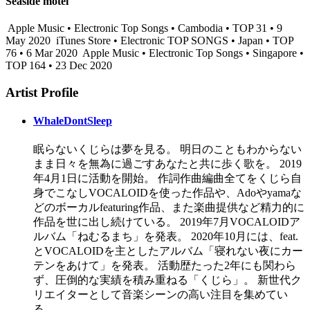
Seaside motel
Apple Music • Electronic Top Songs • Cambodia • TOP 31 • 9
May 2020
iTunes Store • Electronic TOP SONGS • Japan • TOP
76 • 6 Mar 2020
Apple Music • Electronic Top Songs • Singapore •
TOP 164 • 23 Dec 2020
Artist Profile
WhaleDontSleep
眠らないくじらは夢を見る。 明日のこともわからない
まま日々を無為に過ごすあなたと共に歩く歌を。 2019
年4月1日に活動を開始。 作詞作曲編曲全てをくじら自
身でこなしVOCALOIDを使った作品や、Adoやyamaな
どのボーカルfeaturing作品、また楽曲提供など精力的に
作品を世に出し続けている。 2019年7月VOCALOIDア
ルバム「ねむるまち」を発表。 2020年10月には、feat.
とVOCALOIDを主としたアルバム「寝れない夜にカー
テンをあけて」を発表。 活動歴たった2年にも関わら
ず、圧倒的な実績を積み重ねる「くじら」。 新世代ク
リエイターとして音楽シーンの高い注目を集めてい
る。