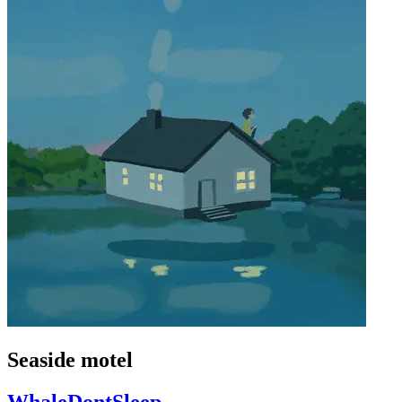
Seaside motel
WhaleDontSleep