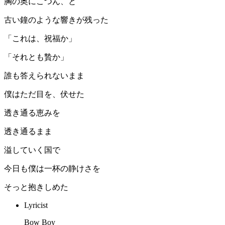
胸の奥にこつん、と
古い鐘のような響きが残った
「これは、祝福か」
「それとも贄か」
誰も答えられないまま
僕はただ目を、伏せた
透き通る恵みを
透き通るまま
溢していく国で
今日も僕は一杯の静けさを
そっと抱きしめた
Lyricist
Bow Boy