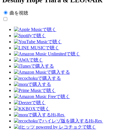
曲を視聴
Hi-Res
Hi-Res