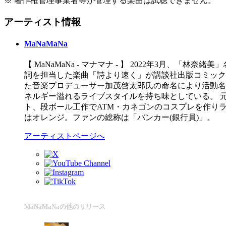
※ 著作権管理事業者等が管理する楽曲は試聴できません。
アーティスト情報
MaNaMaNa
【 MaNaMaNa - マナマナ - 】 2022年3月、
詞を担当した楽曲「詩より速く」が講談社出版コミックス
た音楽プロデューサー加茂啓太郎氏の命名により活動名を
ネルギー溢れるライブスタイルを持ち味としている。 
ト、段ボール工作でATM・カネゴンのコスプレを作り
はオレンジ。ファンの総称は「バンカー(銀行員)」。
アーティストページへ
MaNaMaNaの他のリリース