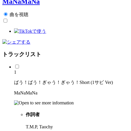
MaNaMaNa
曲を視聴
トラックリスト
1
ばう！ばう！ぎゃう！ぎゃう！Short (1サビ Ver)
MaNaMaNa
作詞者
T.M.P, Taochy