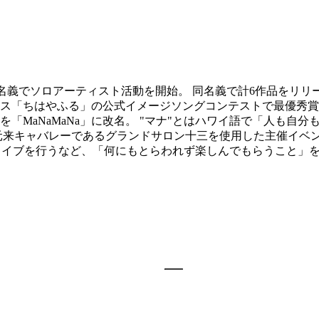
「林奈緒美」名義でソロアーティスト活動を開始。 同名義で計6作品を
「ちはやふる」の公式イメージソングコンテストで最優秀賞を受
「MaNaMaNa」に改名。 "マナ"とはハワイ語で「人も自
元来キャバレーであるグランドサロン十三を使用した主催イベ
ライブを行うなど、「何にもとらわれず楽しんでもらうこと」を