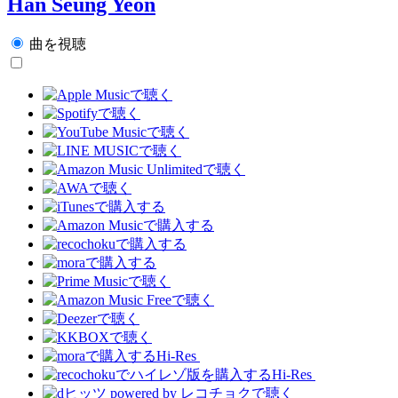
Han Seung Yeon
曲を視聴
Hi-Res
Hi-Res