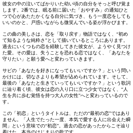
彼女の中の泣いてばかりいた幼い頃の自分をそっと呼び覚ま
します。2番では、眠る前に届いた「おやすみ」の通知ひと
つで心があたたかくなる自分に気づき、もう一度恋をしても
いいのかと、戸惑いながらも微笑んでいる姿が浮かびます。
この曲の美しさは、恋を「取り戻す」物語ではなく、“初め
て知るような純粋さ”として描いているところにあります。
過去にいくつもの恋を経験してきた彼女が、ようやく見つけ
た愛。その愛は、失うことを恐れる恋ではなく、「あなたを
守りたい」と願う愛へと変わっていきます。
サビの「あなたを好きになってもいいですか？」という問い
かけには、切なさよりも希望が込められています。そして、
最後の「あなたと生きていってもいいですか？」という歌詞
に辿り着く頃、彼女は恋の入り口に立つ少女ではなく、“人
生を共に歩む覚悟を持つ大人の女性”へと変わっているので
す。
この「初恋」というタイトルは、ただの“最初の恋”ではあり
ません。「人生でたった一度、本気で愛する人に出会えた瞬
間」という意味での“初恋”。過去の恋があったからこそ辿り
着けた、本当のはじまりの歌です。