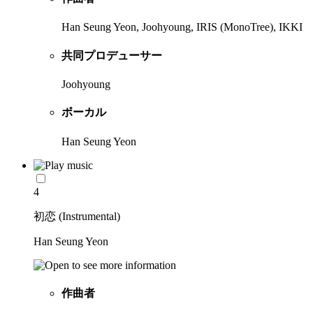
Han Seung Yeon, Joohyoung, IRIS (MonoTree), IKKI
共同プロデューサー
Joohyoung
ボーカル
Han Seung Yeon
4
初恋 (Instrumental)
Han Seung Yeon
作曲者