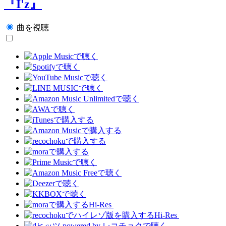
『I'z』
曲を視聴
Hi-Res
Hi-Res