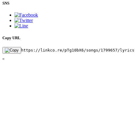
SNS
Copy URL
https://linkco.re/pTg10bX6/songs/1799657/lyrics
"