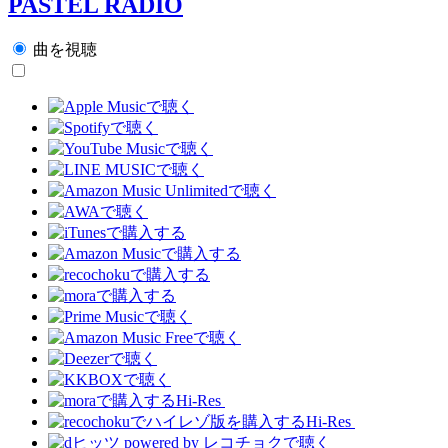
PASTEL RADIO
曲を視聴
Hi-Res
Hi-Res