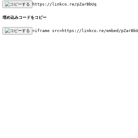
https://linkco.re/pZarBbUq
埋め込みコードをコピー
<iframe src=https://linkco.re/embed/pZarBb