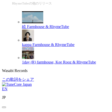
RhymeTubeの他のリリース
絵
Farmhouse & RhymeTube
kappa
Farmhouse & RhymeTube
1day (R)
farmhouse, Kee Rooz & RhymeTube
Wasabi Records
この歌詞をシェア
EN
JP