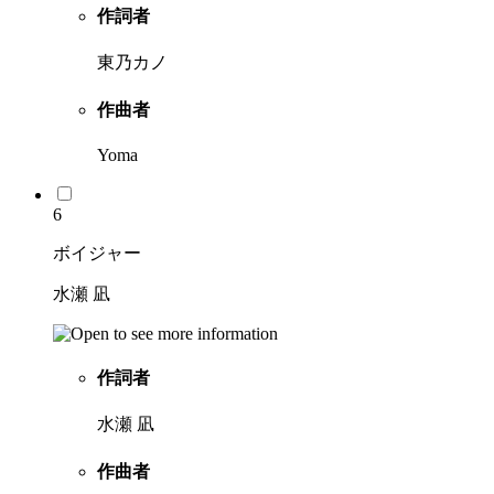
作詞者
東乃カノ
作曲者
Yoma
6
ボイジャー
水瀬 凪
作詞者
水瀬 凪
作曲者