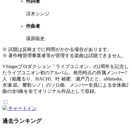
作詞者
涼木シンジ
作曲者
湯原聡史
※ 試聴は反映までに時間がかかる場合があります。
※ 著作権管理事業者等が管理する楽曲は試聴できません。
VSingerプロダクション「ライブユニオン」の2周年を記念し
たライブユニオン初のアルバム。発売時点の所属メンバー7
人（焔魔るり、HACHI、叶 秘蜜、瀬戸乃とと、aMatsuka、
水瀬 凪、響歌シノ）のソロ曲、メンバー全員による全体曲2
曲の全9曲を全てオリジナル作品として収録。
チャートイン
過去ランキング