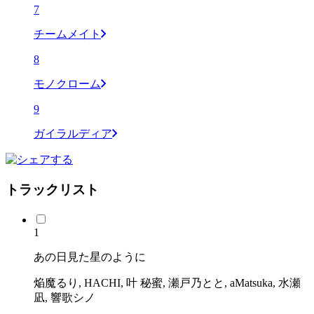
7
チームメイト
8
モノクローム
9
ガイラルディア
トラックリスト
1
あの日見た星のように
焔魔るり, HACHI, 叶 秘蜜, 瀬戸乃とと, aMatsuka, 水瀬
凪, 響歌シノ