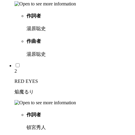
作詞者
湯原聡史
作曲者
湯原聡史
2
RED EYES
焔魔るり
作詞者
頓宮秀人