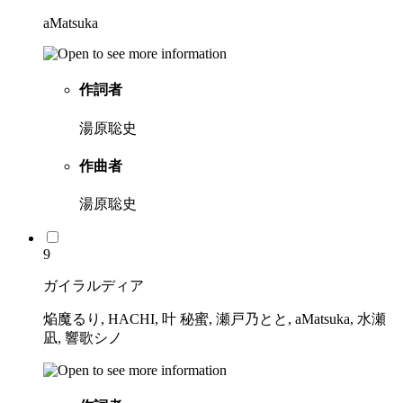
aMatsuka
作詞者
湯原聡史
作曲者
湯原聡史
9
ガイラルディア
焔魔るり, HACHI, 叶 秘蜜, 瀬戸乃とと, aMatsuka, 水瀬
凪, 響歌シノ