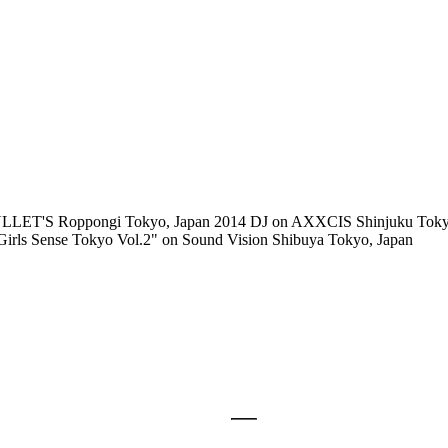
 BULLET'S Roppongi Tokyo, Japan 2014 DJ on AXXCIS Shinjuku To
irls Sense Tokyo Vol.2" on Sound Vision Shibuya Tokyo, Japan