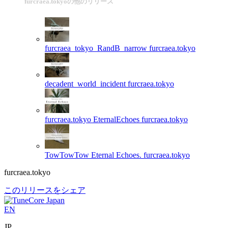
furcraea.tokyoの他のリリース
furcraea_tokyo_RandB_narrow
furcraea.tokyo
decadent_world_incident
furcraea.tokyo
furcraea.tokyo EternalEchoes
furcraea.tokyo
TowTowTow Eternal Echoes.
furcraea.tokyo
furcraea.tokyo
このリリースをシェア
EN
JP