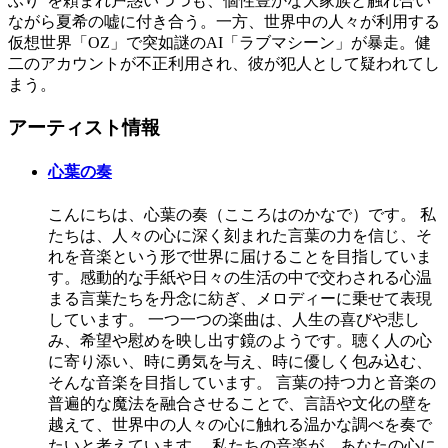
ふり”を頼まれ戸惑いつつも、個性豊かな大家族と触れ合い
ながら夏希の嘘に付き合う。一方、世界中の人々が利用する
仮想世界「OZ」で突如謎のAI「ラブマシーン」が暴走。健
二のアカウントが不正利用され、彼が犯人として疑われてし
まう。
アーティスト情報
心葉の奏
こんにちは、心葉の奏（こころはのかなで）です。 私
たちは、人々の心に深く刻まれた言葉の力を信じ、そ
れを音楽という形で世界に届けることを目指していま
す。感動的な手紙や日々の生活の中で交わされる心温
まる言葉たちを丹念に紡ぎ、メロディーに乗せて表現
しています。 一つ一つの楽曲は、人生の喜びや悲し
み、希望や慰めを映し出す鏡のようです。聴く人の心
に寄り添い、時に勇気を与え、時に優しく包み込む、
そんな音楽を目指しています。 言葉の持つ力と音楽の
普遍的な魔法を融合させることで、言語や文化の壁を
越えて、世界中の人々の心に触れる温かな調べを奏で
たいと考えています。 私たちの音楽が、あなたの心に