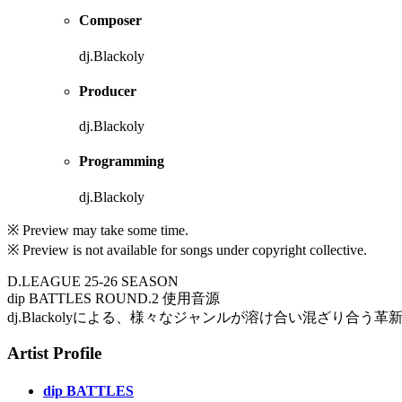
Composer
dj.Blackoly
Producer
dj.Blackoly
Programming
dj.Blackoly
※ Preview may take some time.
※ Preview is not available for songs under copyright collective.
D.LEAGUE 25-26 SEASON
dip BATTLES ROUND.2 使用音源
dj.Blackolyによる、様々なジャンルが溶け合い混ざり合う
Artist Profile
dip BATTLES