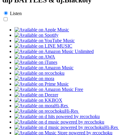
Listen
Hi-Res
Hi-Res
Hi-Res