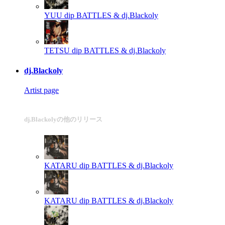
YUU
dip BATTLES & dj.Blackoly
TETSU
dip BATTLES & dj.Blackoly
dj.Blackoly
Artist page
dj.Blackolyの他のリリース
KATARU
dip BATTLES & dj.Blackoly
KATARU
dip BATTLES & dj.Blackoly