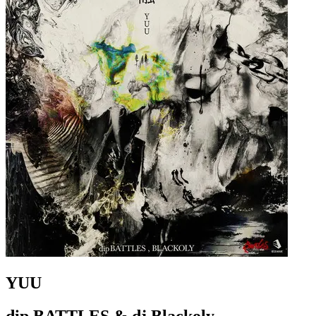
YUU
dip BATTLES & dj.Blackoly