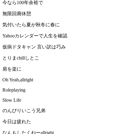
今なら100年余裕で
無限回廊休憩
気付いたら夏が秋冬に春に
Yahooカレンダーで人生を確認
仮病ドタキャン 言い訳は巧み
とりまchillしとこ
肩を楽に
Oh Yeah,allright
Roleplaying
Slow Life
のんびりいこう兄弟
今日は疲れた
なんもしたくねーallright