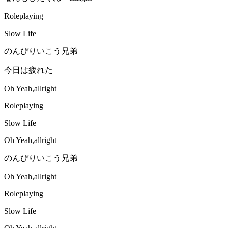
Roleplaying
Slow Life
のんびりいこう兄弟
今日は疲れた
Oh Yeah,allright
Roleplaying
Slow Life
Oh Yeah,allright
のんびりいこう兄弟
Oh Yeah,allright
Roleplaying
Slow Life