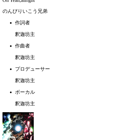
Oh Yeah,allright
のんびりいこう兄弟
作詞者
釈迦坊主
作曲者
釈迦坊主
プロデューサー
釈迦坊主
ボーカル
釈迦坊主