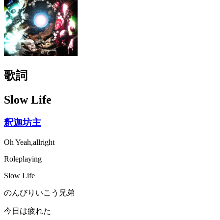
歌詞
Slow Life
釈迦坊主
Oh Yeah,allright
Roleplaying
Slow Life
のんびりいこう兄弟
今日は疲れた