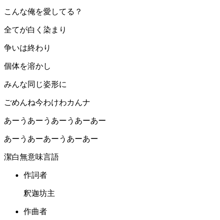
こんな俺を愛してる？
全てが白く染まり
争いは終わり
個体を溶かし
みんな同じ姿形に
ごめんね今わけわカんナ
あーうあーうあーうあーあー
あーうあーあーうあーあー
潔白無意味言語
作詞者
釈迦坊主
作曲者