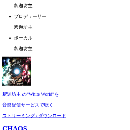
釈迦坊主
プロデューサー
釈迦坊主
ボーカル
釈迦坊主
釈迦坊主 の“White World”を
音楽配信サービスで聴く
ストリーミング / ダウンロード
CHAOS