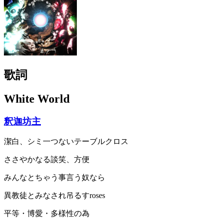
歌詞
White World
釈迦坊主
潔白、シミ一つないテーブルクロス
ささやかなる談笑、方便
みんなとちゃう事言う奴なら
異教徒とみなされ吊るすroses
平等・博愛・多様性の為