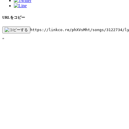
URLをコピー
https://linkco.re/phXVsMht/songs/3122734/l
"