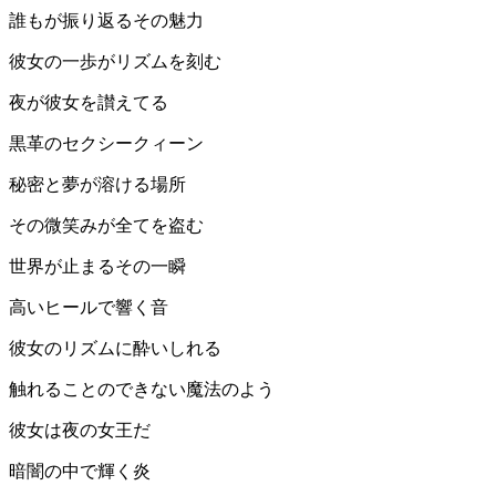
誰もが振り返るその魅力
彼女の一歩がリズムを刻む
夜が彼女を讃えてる
黒革のセクシークィーン
秘密と夢が溶ける場所
その微笑みが全てを盗む
世界が止まるその一瞬
高いヒールで響く音
彼女のリズムに酔いしれる
触れることのできない魔法のよう
彼女は夜の女王だ
暗闇の中で輝く炎