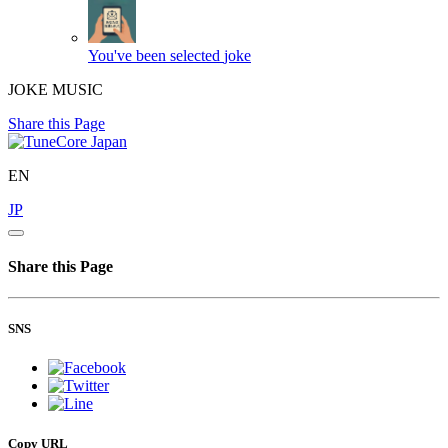
You've been selected
joke
JOKE MUSIC
Share this Page
EN
JP
Share this Page
SNS
Copy URL