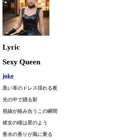
Lyric
Sexy Queen
joke
黒い革のドレス揺れる夜
光の中で踊る影
視線が絡み合うこの瞬間
彼女の瞳は星のよう
香水の香りが風に乗る