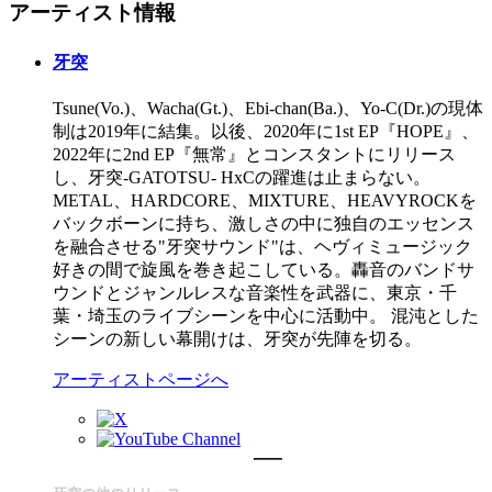
アーティスト情報
牙突
Tsune(Vo.)、Wacha(Gt.)、Ebi-chan(Ba.)、Yo-C(Dr.)の現体
制は2019年に結集。以後、2020年に1st EP『HOPE』、
2022年に2nd EP『無常』とコンスタントにリリース
し、牙突-GATOTSU- HxCの躍進は止まらない。
METAL、HARDCORE、MIXTURE、HEAVYROCKを
バックボーンに持ち、激しさの中に独自のエッセンス
を融合させる"牙突サウンド"は、ヘヴィミュージック
好きの間で旋風を巻き起こしている。轟音のバンドサ
ウンドとジャンルレスな音楽性を武器に、東京・千
葉・埼玉のライブシーンを中心に活動中。 混沌とした
シーンの新しい幕開けは、牙突が先陣を切る。
アーティストページへ