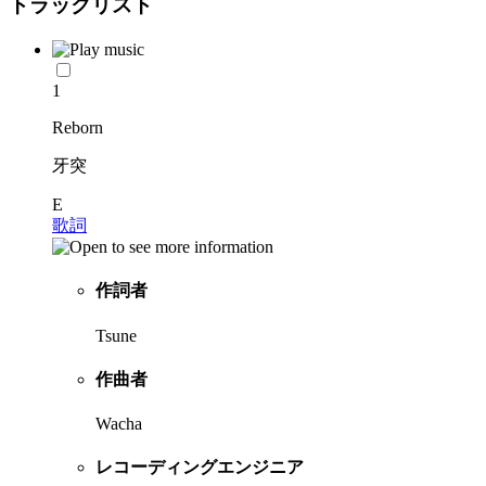
トラックリスト
1
Reborn
牙突
E
歌詞
作詞者
Tsune
作曲者
Wacha
レコーディングエンジニア