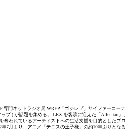
IP HOP 専門ネットラジオ局 WREP「ゴジレプ」サイファーコーナ
 ) が話題を集める。 LEX を客演に迎えた「Affection」、
活動の機会を奪われているアーティストへの生活支援を目的としたプロ
ス。 2022年7月より、アニメ「テニスの王子様」の約10年ぶりとなる