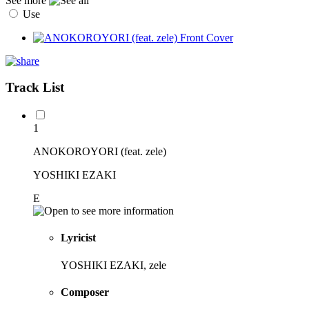
See more
Use
Track List
1
ANOKOROYORI (feat. zele)
YOSHIKI EZAKI
E
Lyricist
YOSHIKI EZAKI, zele
Composer