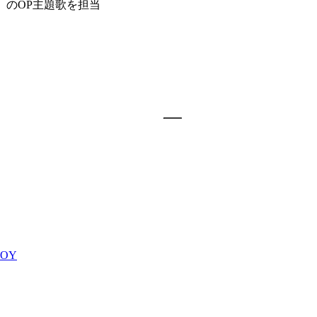
P」のOP主題歌を担当
BOY