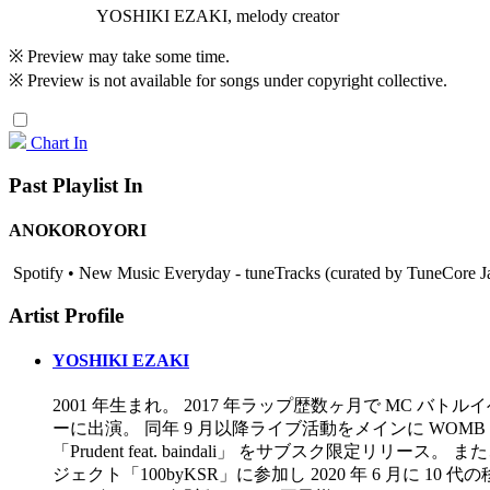
YOSHIKI EZAKI, melody creator
※ Preview may take some time.
※ Preview is not available for songs under copyright collective.
Chart In
Past Playlist In
ANOKOROYORI
Spotify • New Music Everyday - tuneTracks (curated by TuneCore 
Artist Profile
YOSHIKI EZAKI
2001 年生まれ。 2017 年ラップ歴数ヶ月で MC バト
ーに出演。 同年 9 月以降ライブ活動をメインに WOMB 主
「Prudent feat. baindali」 をサブス
ジェクト「100byKSR」に参加し 2020 年 6 月に 1