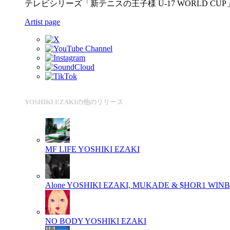
テレビシリーズ「新テニスの王子様 U-17 WORLD CU
Artist page
YOSHIKI EZAKIの他のリリース
MF LIFE
YOSHIKI EZAKI
Alone
YOSHIKI EZAKI, MUKADE & $HOR1 WIN
NO BODY
YOSHIKI EZAKI