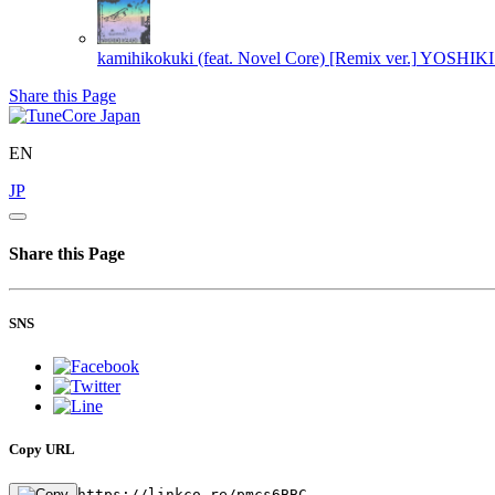
kamihikokuki (feat. Novel Core) [Remix ver.]
YOSHIKI
Share this Page
EN
JP
Share this Page
SNS
Copy URL
https://linkco.re/pmcs6BBC