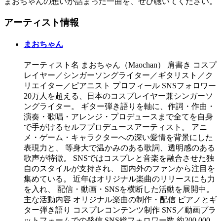
まおちゃんの想いが詰まった一曲を、ぜひ聴いてください。
アーティスト情報
まおちゃん
アーティスト名 まおちゃん（Maochan） 肩書き コスプ
レイヤー／シンガーソングライター／ギタリスト／ク
リエイター／ピアニスト プロフィール SNSフォロワー
20万人を超える、日本のコスプレイヤー兼シンガーソ
ングライター。 ギター弾き語りを軸に、作詞・作曲・
演奏・歌唱・アレンジ・プロデュースまで全てを自身
で手がけるセルフプロデュースアーティスト。 アニ
メ・ゲーム・キャラクターへの深い愛情を背景にした
表現力と、 等身大で温かみのある歌詞、透明感のある
歌声が特徴。 SNSではコスプレと音楽を融合させた独
自のスタイルが支持され、 国内外のファンから注目を
集めている。 近年はオリジナル楽曲のリリースにも力
を入れ、 配信・動画・SNSを横断した活動を展開中。
主な活動内容 オリジナル楽曲の制作・配信 ピアノとギ
ター弾き語り コスプレコンテンツ制作 SNS／動画プラ
ットフォームでの発信 SNS総フォロワー数 約200,000