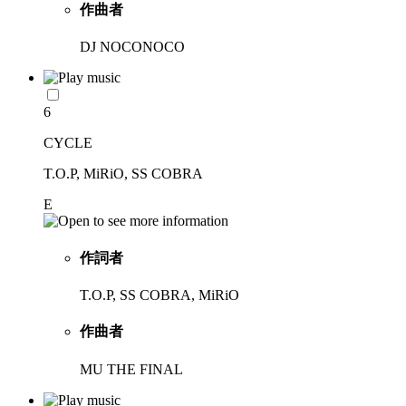
作曲者
DJ NOCONOCO
6
CYCLE
T.O.P, MiRiO, SS COBRA
E
作詞者
T.O.P, SS COBRA, MiRiO
作曲者
MU THE FINAL