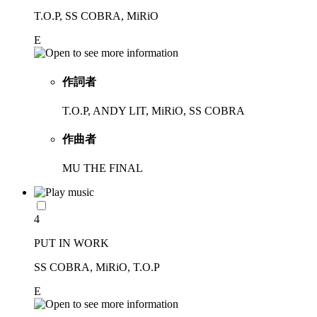
T.O.P, SS COBRA, MiRiO
E
作詞者
T.O.P, ANDY LIT, MiRiO, SS COBRA
作曲者
MU THE FINAL
4
PUT IN WORK
SS COBRA, MiRiO, T.O.P
E