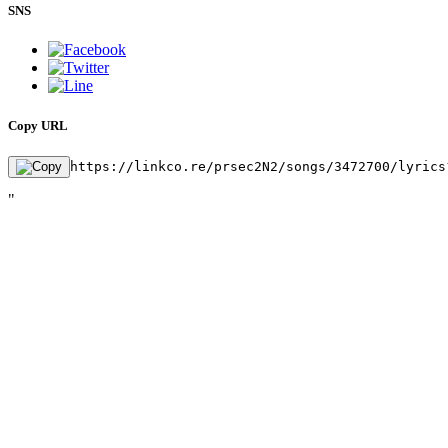
SNS
Copy URL
https://linkco.re/prsec2N2/songs/3472700/lyrics
"