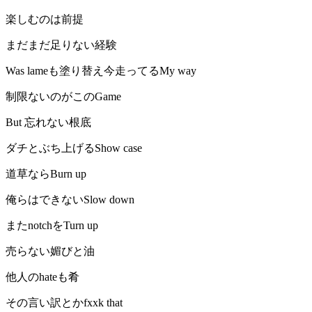
楽しむのは前提
まだまだ足りない経験
Was lameも塗り替え今走ってるMy way
制限ないのがこのGame
But 忘れない根底
ダチとぶち上げるShow case
道草ならBurn up
俺らはできないSlow down
またnotchをTurn up
売らない媚びと油
他人のhateも肴
その言い訳とかfxxk that