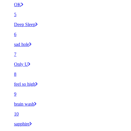
OK
5
Deep Sleep
6
sad hole
7
Only U
8
feel so high
9
brain wash
10
sapphire