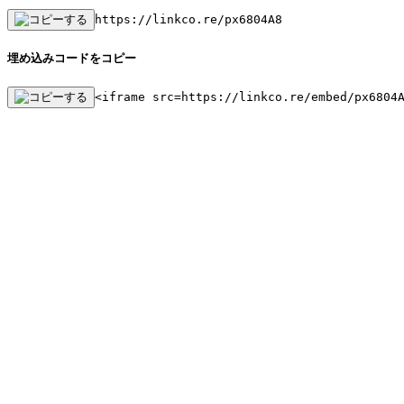
https://linkco.re/px6804A8
埋め込みコードをコピー
<iframe src=https://linkco.re/embed/px6804