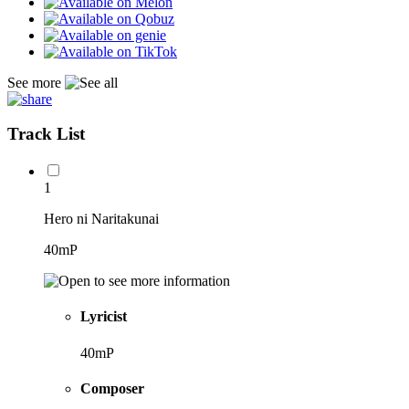
See more
Track List
1
Hero ni Naritakunai
40mP
Lyricist
40mP
Composer