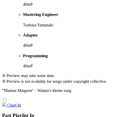
40mP
Mastering Engineer
Tsubasa Yamazaki
Adapter
40mP
Programming
40mP
※ Preview may take some time.
※ Preview is not available for songs under copyright collective.
"Maimai Maigoen" - Wataru's theme song
Chart In
Past Playlist In