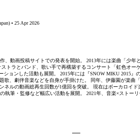
apan) • 25 Apr 2026
制作、動画投稿サイトでの発表を開始。 2013年には楽曲「少
ストラとバンド、歌い手で再構築するコンサート「虹色オーケス
活動も展開。 2015年には『SNOW MIKU 2015』のテーマソ
、主題歌、劇伴音楽などを自身が手掛けた。 同年、伊藤園が楽
beチャンネルの動画総再生回数が1億回を突破。 現在はボーカ
の執筆・監修など幅広い活動を展開。 2021年、音楽×ストー