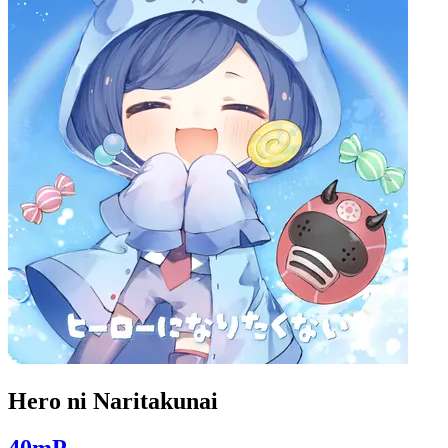
Hero ni Naritakunai
40mP