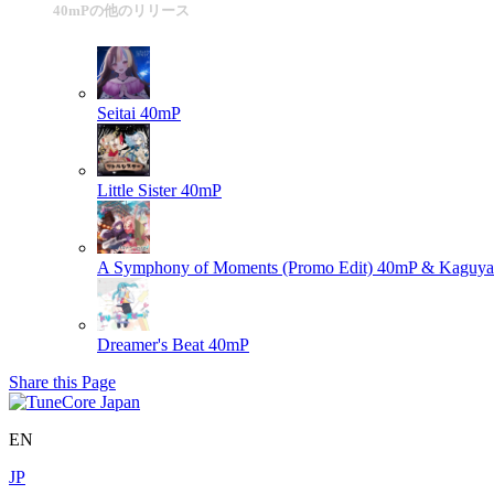
40mPの他のリリース
Seitai
40mP
Little Sister
40mP
A Symphony of Moments (Promo Edit)
40mP & Kaguya(
Dreamer's Beat
40mP
Share this Page
EN
JP