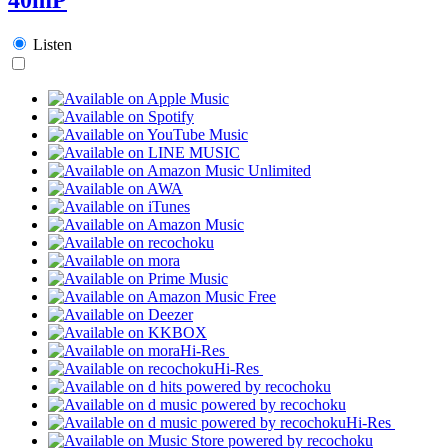
Listen
Hi-Res
Hi-Res
Hi-Res