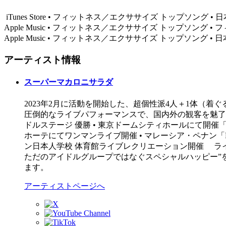
iTunes Store • フィットネス／エクササイズ トップソング • 日本 
Apple Music • フィットネス／エクササイズ トップソング • フィン
Apple Music • フィットネス／エクササイズ トップソング • 日本 •
アーティスト情報
スーパーマカロニサラダ
2023年2月に活動を開始した、超個性派4人＋1体（
圧倒的なライブパフォーマンスで、国内外の観客を魅了し続けています。 ●
ドルステージ 優勝 • 東京ドームシティホールにて開催「ARTIS
ホーテにてワンマンライブ開催 • マレーシア・ペナン「Pena
ン日本人学校 体育館ライブレクリエーション開催 ラ
ただのアイドルグループではなぐスペシャルハッピー”
ます。
アーティストページへ