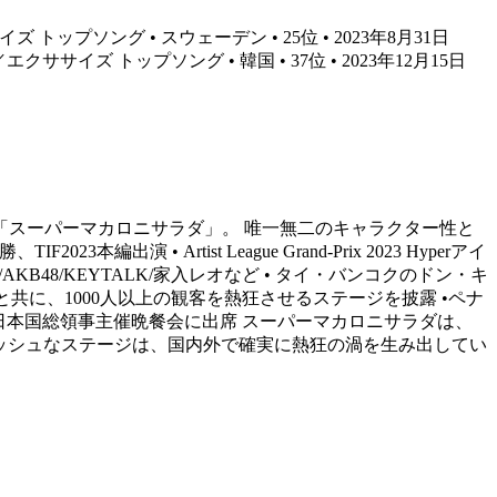
イズ トップソング • スウェーデン • 25位 • 2023年8月31日
ス／エクササイズ トップソング • 韓国 • 37位 • 2023年12月15日
プ「スーパーマカロニサラダ」。 唯一無二のキャラクター性と
• Artist League Grand-Prix 2023 Hyperアイ
里/AKB48/KEYTALK/家入レオなど • タイ・バンコクのドン・キ
げ花火と共に、1000人以上の観客を熱狂させるステージを披露 •ペナ
日本国総領事主催晩餐会に出席 スーパーマカロニサラダは、
ッシュなステージは、国内外で確実に熱狂の渦を生み出してい