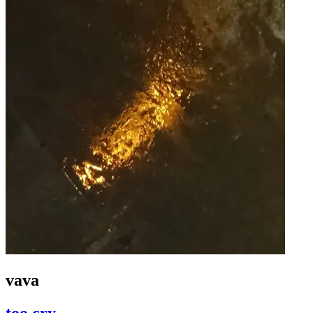
vava
too cry