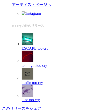
アーティストページへ
too cryの他のリリース
ESCAPE
too cry
lon night
too cry
loadin
too cry
lilac
too cry
このリリースをシェア