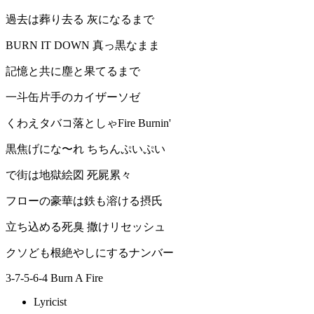
過去は葬り去る 灰になるまで
BURN IT DOWN 真っ黒なまま
記憶と共に塵と果てるまで
一斗缶片手のカイザーソゼ
くわえタバコ落としゃFire Burnin'
黒焦げにな〜れ ちちんぷいぷい
で街は地獄絵図 死屍累々
フローの豪華は鉄も溶ける摂氏
立ち込める死臭 撒けリセッシュ
クソども根絶やしにするナンバー
3-7-5-6-4 Burn A Fire
Lyricist