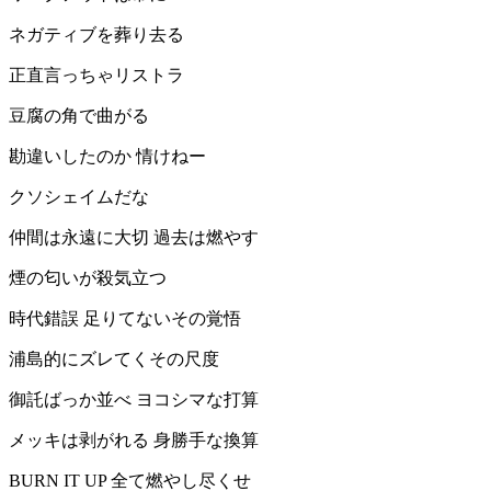
ネガティブを葬り去る
正直言っちゃリストラ
豆腐の角で曲がる
勘違いしたのか 情けねー
クソシェイムだな
仲間は永遠に大切 過去は燃やす
煙の匂いが殺気立つ
時代錯誤 足りてないその覚悟
浦島的にズレてくその尺度
御託ばっか並べ ヨコシマな打算
メッキは剥がれる 身勝手な換算
BURN IT UP 全て燃やし尽くせ