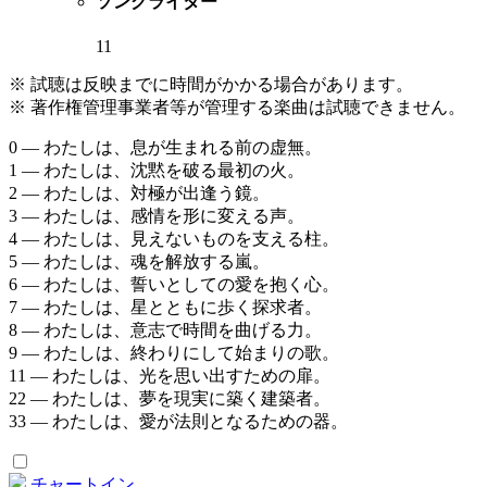
ソングライター
11
※ 試聴は反映までに時間がかかる場合があります。
※ 著作権管理事業者等が管理する楽曲は試聴できません。
0 — わたしは、息が生まれる前の虚無。
1 — わたしは、沈黙を破る最初の火。
2 — わたしは、対極が出逢う鏡。
3 — わたしは、感情を形に変える声。
4 — わたしは、見えないものを支える柱。
5 — わたしは、魂を解放する嵐。
6 — わたしは、誓いとしての愛を抱く心。
7 — わたしは、星とともに歩く探求者。
8 — わたしは、意志で時間を曲げる力。
9 — わたしは、終わりにして始まりの歌。
11 — わたしは、光を思い出すための扉。
22 — わたしは、夢を現実に築く建築者。
33 — わたしは、愛が法則となるための器。
チャートイン