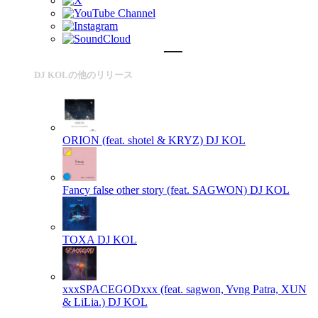
DJ KOLの他のリリース
ORION (feat. shotel & KRYZ)
DJ KOL
Fancy false other story (feat. SAGWON)
DJ KOL
TOXA
DJ KOL
xxxSPACEGODxxx (feat. sagwon, Yvng Patra, XUN
& LiLia.)
DJ KOL