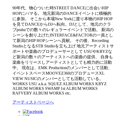
90年代、物心ついた時STREET DANCEに出会いHIP
HOPにハマる。 地元新潟のDANCEイベントに積極的
に参加。 そこから本場New Yorkに渡り本物のHIP HOP
を見てDANCEからDJへ転向。DJとして、地元のクラ
ブprahaでの数々のレギュラーイベントで活動。 新潟の
シーンを創り上げたINTERFACE&FACTORの一員とし
て新潟のHIP HOPシーンへ貢献。 その後、Recording
StudioとなるSTB Studioを立ち上げ 地元アーティストサ
ポートや楽曲のプロデューサーとして USUやKRYZな
ど新潟の数々のアーティストへの楽曲の提供、 自身も
楽曲をリリースしアーティストとしても精力的に活動
中。 現在は、EMK Productionのメンバーとして活動、
イベントスペースMOOVEZ360のプロデュースXL
VIEW NUSICのメンバーとしても活動している。
WORKS USU a.k.a. SQUEZ ALBUM WORKS KRYZ
ALBUM WORKS SWAMP 1st ALBUM WORKS
RAFVERY ALBUM WORKS etc.
アーティストページへ