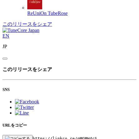
ReUniOn
TubeRose
このリリースをシェア
EN
JP
このリリースをシェア
SNS
URLをコピー
https://linkco.re/qMGMH4cS