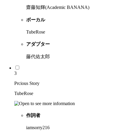
齋藤知輝(Academic BANANA)
ボーカル
TubeRose
アダプター
藤代佑太郎
3
Prcious Story
TubeRose
作詞者
iamsorry216