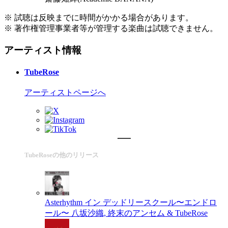
※ 試聴は反映までに時間がかかる場合があります。
※ 著作権管理事業者等が管理する楽曲は試聴できません。
アーティスト情報
TubeRose
アーティストページへ
TubeRoseの他のリリース
Asterhythm イン デッドリースクール〜エンドロ
ール〜
八坂沙織, 終末のアンセム & TubeRose