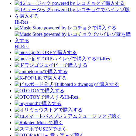
Hi-Res
Hi-Res
Hi-Res
Hi-Res