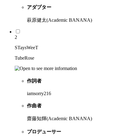
アダプター
萩原健太(Academic BANANA)
2
STaysWeeT
TubeRose
作詞者
iamsorry216
作曲者
齋藤知輝(Academic BANANA)
プロデューサー