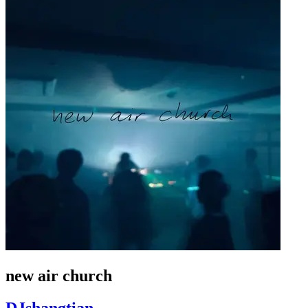
new air church
DJshangtian