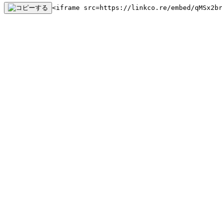
<iframe src=https://linkco.re/embed/qMSx2b