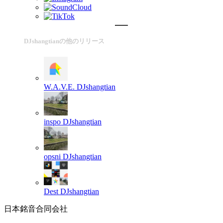
DJshangtianの他のリリース
W.A.V.E.
DJshangtian
inspo
DJshangtian
opsni
DJshangtian
Dest
DJshangtian
日本銘音合同会社