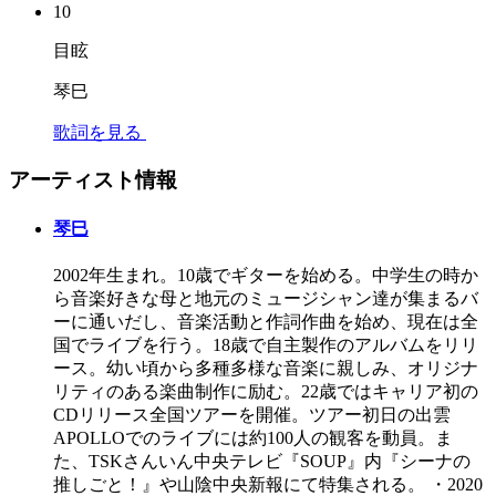
10
目眩
琴巳
歌詞を見る
アーティスト情報
琴巳
2002年生まれ。10歳でギターを始める。中学生の時か
ら音楽好きな母と地元のミュージシャン達が集まるバ
ーに通いだし、音楽活動と作詞作曲を始め、現在は全
国でライブを行う。18歳で自主製作のアルバムをリリ
ース。幼い頃から多種多様な音楽に親しみ、オリジナ
リティのある楽曲制作に励む。22歳ではキャリア初の
CDリリース全国ツアーを開催。ツアー初日の出雲
APOLLOでのライブには約100人の観客を動員。ま
た、TSKさんいん中央テレビ『SOUP』内『シーナの
推しごと！』や山陰中央新報にて特集される。 ・2020