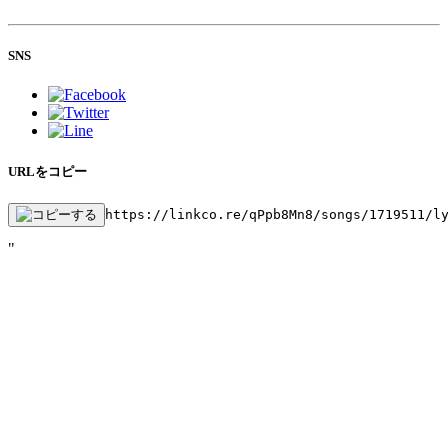
SNS
URLをコピー
https://linkco.re/qPpb8Mn8/songs/1719511/l
"