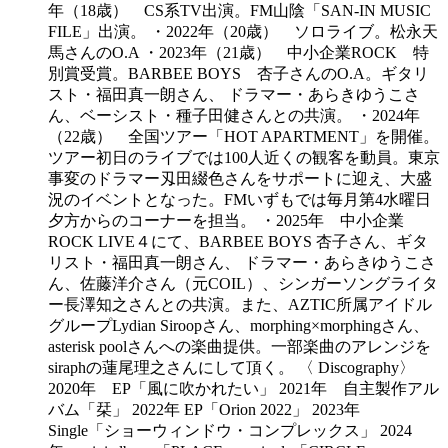
年（18歳） CS系TV出演。FM山陰「SAN-IN MUSIC
FILE」出演。 ・2022年（20歳） ソロライブ。松永天
馬さんのO.A ・2023年（21歳） 中小企業ROCK 特
別賞受賞。BARBEE BOYS 杏子さんのO.A。ギタリ
スト・福田真一朗さん、 ドラマー・あらきゆうこさ
ん、ベーシスト・種子田健さんとの共演。 ・2024年
（22歳） 全国ツアー「HOT APARTMENT」を開催。
ツアー初日のライブでは100人近くの観客を動員。東京
事変のドラマー刄田綴色さんをサポートに迎え、大盛
況のイベントとなった。FMいずもでは毎月第4水曜日
夕方からのコーナーを担当。 ・2025年 中小企業
ROCK LIVE４にて、BARBEE BOYS 杏子さん、ギタ
リスト・福田真一朗さん、 ドラマー・あらきゆうこさ
ん、佐藤洋介さん（元COIL）、シンガーソングライタ
ー長澤知之さんとの共演。また、AZTIC所属アイドル
グループLydian Siroopさん、morphing×morphingさん、
asterisk poolさんへの楽曲提供。一部楽曲のアレンジを
siraphの蓮尾理之さんにして頂く。 〈 Discography〉
2020年 EP「風に吹かれたい」 2021年 自主製作アル
バム「栞」 2022年 EP「Orion 2022」 2023年
Single「ショーウィンドウ・コンプレックス」 2024