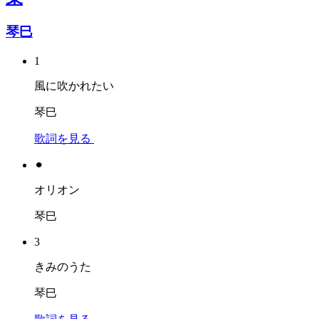
琴巳
1
風に吹かれたい
琴巳
歌詞を見る
⚫︎
オリオン
琴巳
3
きみのうた
琴巳