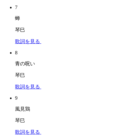
7
蝉
琴巳
歌詞を見る
8
青の呪い
琴巳
歌詞を見る
9
風見鶏
琴巳
歌詞を見る