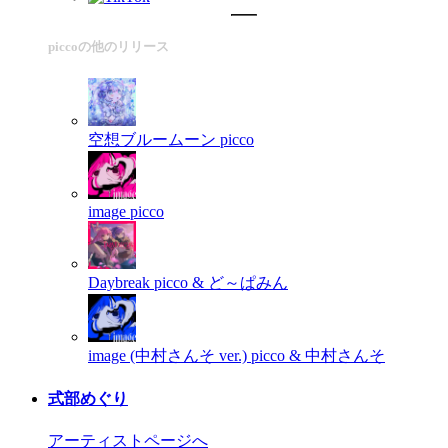
piccoの他のリリース
空想ブルームーン
picco
image
picco
Daybreak
picco & ど～ぱみん
image (中村さんそ ver.)
picco & 中村さんそ
式部めぐり
アーティストページへ