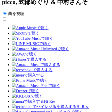
picco, 式部めぐり & 中村さんそ
曲を視聴
Hi-Res
Hi-Res