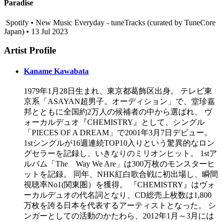
Paradise
Spotify • New Music Everyday - tuneTracks (curated by TuneCore
Japan) • 13 Jul 2023
Artist Profile
Kaname Kawabata
1979年1月28日生まれ、東京都葛飾区出身。 テレビ東
京系「ASAYAN超男子。オーディション」で、堂珍嘉
邦とともに全国約2万人の候補者の中から選ばれ、 ヴ
ォーカルデュオ『CHEMISTRY』として、シングル
「PIECES OF A DREAM」で2001年3月7日デビュー。
1stシングルが16週連続TOP10入りという驚異的なロン
グセラーを記録し、いきなりのミリオンヒット。 1stア
ルバム「The Way We Are」は300万枚のモンスターヒ
ットを記録。 同年、NHK紅白歌合戦に初出場し、瞬間
視聴率No1(関東圏）を獲得。 『CHEMISTRY』はヴォ
ーカルデュオの代名詞となり、CD総売上枚数は1,800
万枚を誇る日本を代表するアーティストとなった。 シ
ンガーとしての活動のかたわら、2012年1月～3月には