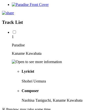
Track List
1
Paradise
Kaname Kawabata
Lyricist
Shohei Uemura
Composer
Naohisa Taniguchi, Kaname Kawabata
※ Preview may take some time.