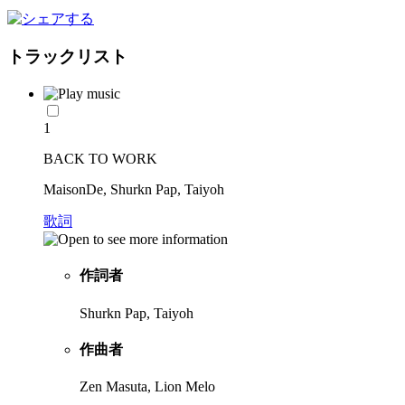
トラックリスト
1
BACK TO WORK
MaisonDe, Shurkn Pap, Taiyoh
歌詞
作詞者
Shurkn Pap, Taiyoh
作曲者
Zen Masuta, Lion Melo