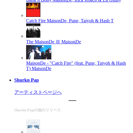
Catch Fire
MaisonDe, Pune, Taiyoh & Hash T
The MaisonDe Ⅲ
MaisonDe
MaisonDe - "Catch Fire" (feat. Pune, Taiyoh & Hash
T)
MaisonDe
Shurkn Pap
アーティストページへ
Shurkn Papの他のリリース