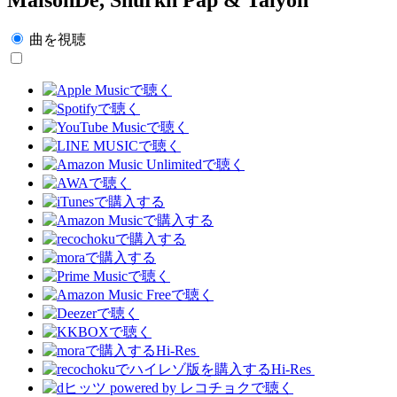
曲を視聴
Hi-Res
Hi-Res