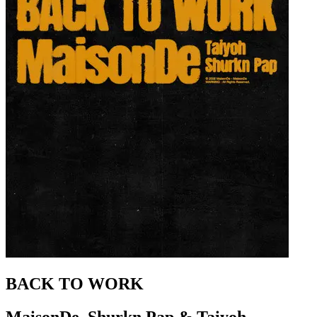
BACK TO WORK
MaisonDe, Shurkn Pap & Taiyoh