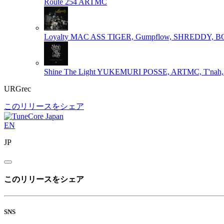
Route 254
ARTMC
Loyalty
MAC ASS TIGER, Gumpflow, SHREDDY,
Shine The Light
YUKEMURI POSSE, ARTMC, T'nah, 
URGrec
このリリースをシェア
EN
JP
このリリースをシェア
SNS